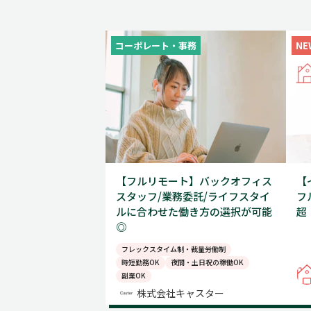
コーポレート・事務
NE
【フルリモート】バックオフィス
【
スタッフ/業務委託/ライフスタイ
フ
ルに合わせた働き方の選択が可能
超
◎
フレックスタイム制・裁量労働制
時短勤務OK
夜間・土日祝の稼働OK
副業OK
株式会社キャスター