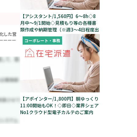
【アシスタント/1,560円】6～8h◇8
月中～9/1開始◇見積もり等の各種書
類作成や納期管理（※週3～4日程度出
特化した営
社あり）
ーーーー
コーポレート・事務
【アポインター/1,800円】朝ゆっくり
11:00開始もOK！◇即日◇業界シェア
No1クラウド型電子カルテのご案内