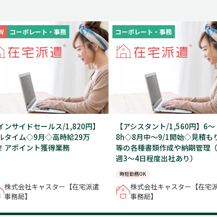
W
コーポレート・事務
コーポレート・事務
インサイドセールス/1,820円】
【アシスタント/1,560円】6～
ルタイム◇9月◇高時給29万
8h◇8月中～9/1開始◇見積も
！アポイント獲得業務
等の各種書類作成や納期管理
週3～4日程度出社あり）
時短勤務OK
株式会社キャスター【在宅派遣
株式会社キャスター【在宅
事務局】
事務局】