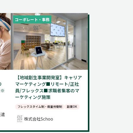
コーポレート・事務
【地域創生事業開発室】キャリア
り
マーケティング■リモート/正社
（※
員/フレックス■求職者集客のマ
ーケティング施策
フレックスタイム制・裁量労働制
副業OK
派遣
株式会社Schoo