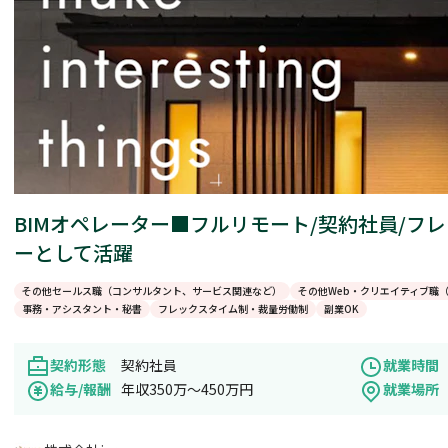
BIMオペレーター■フルリモート/契約社員/フ
ーとして活躍
その他セールス職（コンサルタント、サービス関連など）
その他Web・クリエイティブ職
事務・アシスタント・秘書
フレックスタイム制・裁量労働制
副業OK
契約形態
契約社員
就業時間
給与/報酬
年収350万～450万円
就業場所