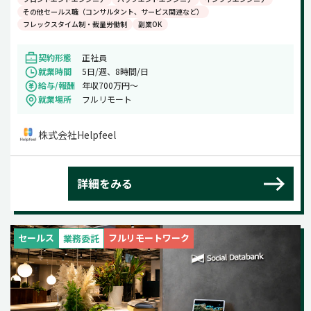
その他セールス職（コンサルタント、サービス関連など）
フレックスタイム制・裁量労働制
副業OK
契約形態
正社員
就業時間
5日/週、8時間/日
給与/報酬
年収700万円～
就業場所
フルリモート
株式会社Helpfeel
詳細をみる
セールス
フルリモートワーク
業務委託