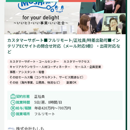
カスタマーサポート■フルリモート/正社員/時差出勤可■イン
テリアECサイトの問合せ対応（メール対応9割）・出荷対応な
ど
カスタマーサポート・コールセンター
カスタマーサクセス
キャリアカウンセラー・人材コーディネーター
セールス・企画営業
事務・アシスタント・秘書
その他セールス職（コンサルタント、サービス関連など）
その他（海外事業、公務員、物流など）
副業OK
契約形態
正社員
就業時間
5日/週、8時間/日
給与/報酬
年収420万円～700万円
就業場所
フルリモート
株式会社もしも