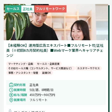
週5日
セールス
フルリモートワーク
正社員
土日祝のみ
【未経験OK】運用型広告エキスパート■フルリモート可/正社
員（※初回6カ月契約社員）■Webマーケ業界へキャリアチェ
ンジ
マーケティング・企画
セールス・企画営業
その他セールス職（コンサルタント、サービス関連など）
カスタマーサクセス
事務・アシスタント・秘書
副業OK
契約形態
正社員
就業時間
5日/週、8時間/日
給与/報酬
450万円〜900万円
就業場所
フルリモート