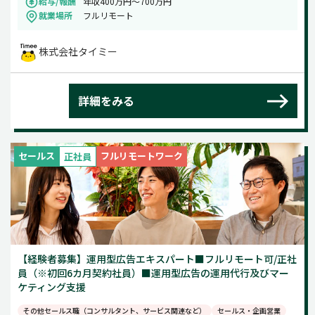
給与/報酬
年収400万円～700万円
就業場所
フルリモート
株式会社タイミー
詳細をみる
セールス
フルリモートワーク
正社員
【経験者募集】運用型広告エキスパート■フルリモート可/正社
員（※初回6カ月契約社員）■運用型広告の運用代行及びマー
ケティング支援
その他セールス職（コンサルタント、サービス関連など）
セールス・企画営業