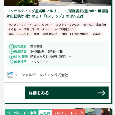
コンサルティング担当■フルリモート/業務委託/週20h～■顧客
対応経験が活かせる！『Lステップ』の導入支援
カスタマーサポート・コールセンター
カスタマーサクセス
セールス・企画営業
その他セールス職（コンサルタント、サービス関連など）
事務・アシスタント・秘書
時短勤務OK
夜間・土日祝の稼働OK
副業OK
契約形態
業務委託
就業時間
3～5日/週、5時間～/日
給与/報酬
時間当たり1,406円（税込）～
就業場所
フルリモート
ソーシャルデータバンク株式会社
詳細をみる
コーポレート・事務
フルリモートワーク
正社員