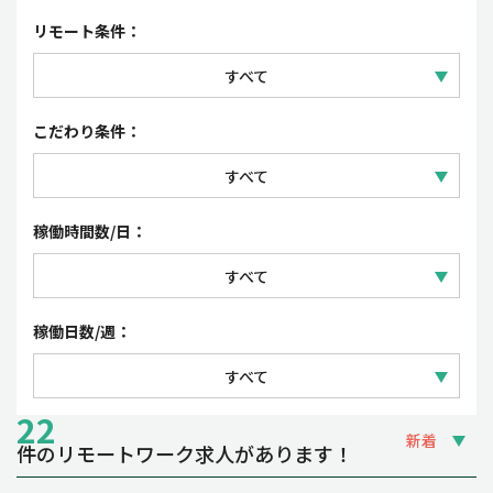
セールス
正社員
リモート条件：
コーポレート・事務
契約社員
すべて
パート・アルバイト
フルリモートワーク
こだわり条件：
派遣社員・紹介予定派遣
リモートワーク（一部出社）
すべて
業務委託
フレックスタイム制・裁量労働制
稼働時間数/日：
時短勤務OK
すべて
夜間・土日祝の稼働OK
1日 3~4時間
稼働日数/週：
副業OK
1日 5~6時間
すべて
1日 7~8時間
22
週1~2日
新着
件のリモートワーク求人があります！
週3~4日
締切