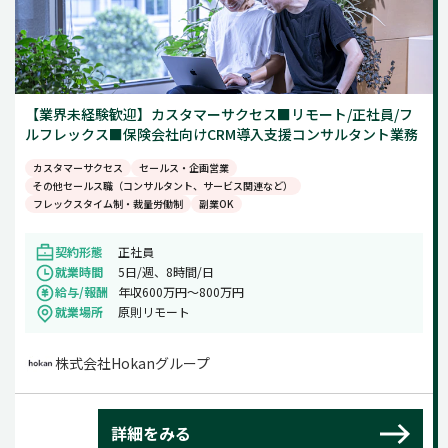
【業界未経験歓迎】カスタマーサクセス■リモート/正社員/フ
ルフレックス■保険会社向けCRM導入支援コンサルタント業務
カスタマーサクセス
セールス・企画営業
その他セールス職（コンサルタント、サービス関連など）
フレックスタイム制・裁量労働制
副業OK
契約形態
正社員
就業時間
5日/週、8時間/日
給与/報酬
年収600万円～800万円
就業場所
原則リモート
株式会社Hokanグループ
詳細をみる