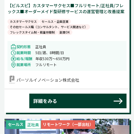
【ビルスピ】カスタマーサクセス■フルリモート/正社員/フレ
ックス■オーダーメイド型研修サービスの運営管理と改善提案
カスタマーサクセス
セールス・企画営業
その他セールス職（コンサルタント、サービス関連など）
フレックスタイム制・裁量労働制
副業OK
契約形態
正社員
就業時間
5日/週、8時間/日
給与/報酬
年収530万～650万円
就業場所
フルリモート
パーソルイノベーション株式会社
詳細をみる
セールス
リモートワーク（一部出社）
正社員