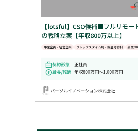
【lotsful】CSO候補■フルリ
の戦略立案【年収800万以上】
事業企画・経営企画
フレックスタイム制・裁量労働制
副業O
契約形態
正社員
給与/報酬
年収800万円～1,000万円
パーソルイノベーション株式会社