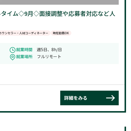
フルタイム◇9月◇面接調整や応募者対応など人
カウンセラー・人材コーディネーター
時短勤務OK
就業時間
週5日、8h/日
就業場所
フルリモート
詳細をみる