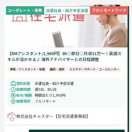
週5日
コーポレート・事務
フルリモートワーク
派遣社員・紹介予定派遣
土日祝のみ
【RMアシスタント/1,960円】8h◇即日◇月収31万～！英語ス
キルが活かせる♪ 海外アドバイザーとの日程調整
事務・アシスタント・秘書
翻訳・通訳
カスタマーサポート・コールセンター
契約形態
派遣社員・紹介予定派遣
就業時間
週5日、8h/日
給与/報酬
時間当たり1,960円
就業場所
フルリモート
株式会社キャスター【在宅派遣事務局】