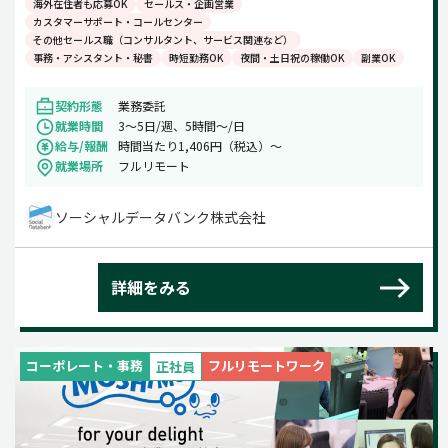
海外在住者も応募OK
セールス・企画営業
カスタマーサポート・コールセンター
その他セールス職（コンサルタント、サービス関連など）
事務・アシスタント・秘書
時短勤務OK
夜間・土日祝の稼働OK
副業OK
契約形態
業務委託
就業時間
3～5日/週、5時間～/日
給与/報酬
時間当たり1,406円（税込）～
就業場所
フルリモート
ソーシャルデータバンク株式会社
詳細をみる
コーポレート・事務
フルリモートワーク
正社員