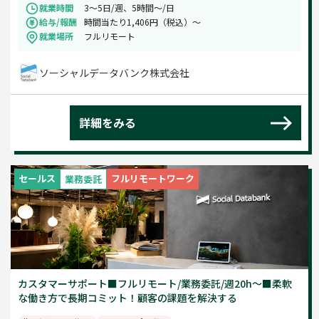
就業時間
3～5日/週、5時間～/日
給与/報酬
時間当たり1,406円（税込）～
就業場所
フルリモート
ソーシャルデータバンク株式会社
詳細をみる
セールス
フルリモートワーク
業務委託
カスタマーサポート■フルリモート/業務委託/週20h～■柔軟
な働き方で長期コミット！顧客の課題を解決する