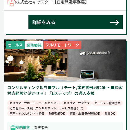
株式会社キャスター【在宅派遣事務局】
詳細をみる
セールス
フルリモートワーク
業務委託
コンサルティング担当■フルリモート/業務委託/週20h～■顧客
対応経験が活かせる！『Lステップ』の導入支援
カスタマーサポート・コールセンター
カスタマーサクセス
セールス・企画営業
その他セールス職（コンサルタント、サービス関連など）
事務・アシスタント・秘書
時短勤務OK
夜間・土日祝の稼働OK
副業OK
契約形態
業務委託