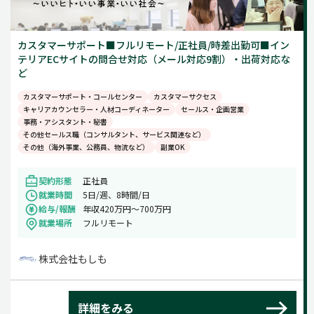
カスタマーサポート■フルリモート/正社員/時差出勤可■イン
テリアECサイトの問合せ対応（メール対応9割）・出荷対応な
ど
カスタマーサポート・コールセンター
カスタマーサクセス
キャリアカウンセラー・人材コーディネーター
セールス・企画営業
事務・アシスタント・秘書
その他セールス職（コンサルタント、サービス関連など）
その他（海外事業、公務員、物流など）
副業OK
契約形態
正社員
就業時間
5日/週、8時間/日
給与/報酬
年収420万円～700万円
就業場所
フルリモート
株式会社もしも
詳細をみる