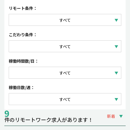
セールス
正社員
リモート条件：
コーポレート・事務
契約社員
すべて
パート・アルバイト
フルリモートワーク
こだわり条件：
派遣社員・紹介予定派遣
リモートワーク（一部出社）
すべて
業務委託
フレックスタイム制・裁量労働制
稼働時間数/日：
時短勤務OK
すべて
夜間・土日祝の稼働OK
1日 3~4時間
稼働日数/週：
副業OK
1日 5~6時間
すべて
1日 7~8時間
9
週1~2日
新着
件のリモートワーク求人があります！
週3~4日
締切