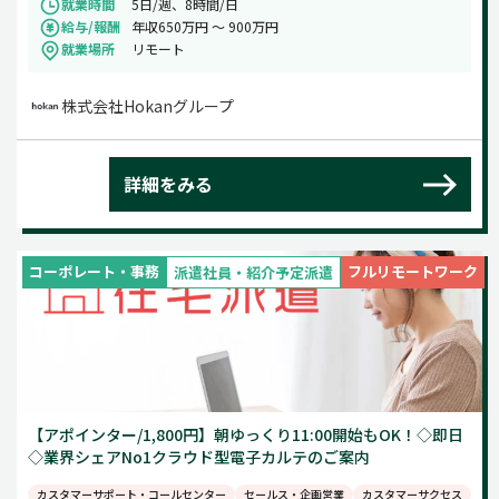
就業時間
5日/週、8時間/日
給与/報酬
年収650万円 〜 900万円
就業場所
リモート
株式会社Hokanグループ
詳細をみる
コーポレート・事務
フルリモートワーク
派遣社員・紹介予定派遣
【アポインター/1,800円】朝ゆっくり11:00開始もOK！◇即日
◇業界シェアNo1クラウド型電子カルテのご案内
カスタマーサポート・コールセンター
セールス・企画営業
カスタマーサクセス