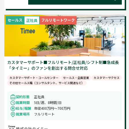
セールス
フルリモートワーク
正社員
カスタマーサポート■フルリモート/正社員/シフト制■急成長
「タイミー」のファンを創出する問合せ対応
カスタマーサポート・コールセンター
セールス・企画営業
カスタマーサクセス
その他セールス職（コンサルタント、サービス関連など）
契約形態
正社員
就業時間
5日/週、8時間/日
給与/報酬
年収400万円～700万円
就業場所
フルリモート
株式会社タイミー