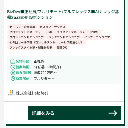
BizDev■正社員/フルリモート/フルフレックス■AIナレッジ基
盤SaaSの新設ポジション
セールス・企画営業
カスタマーサクセス
プロジェクトマネージャー（PM）・プロダクトマネージャー（PdM）
フロントエンドエンジニア
バックエンドエンジニア
インフラエンジニア
その他セールス職（コンサルタント、サービス関連など）
フレックスタイム制・裁量労働制
副業OK
契約形態
正社員
就業時間
5日/週、8時間/日
給与/報酬
年収700万円～
就業場所
フルリモート
株式会社Helpfeel
詳細をみる