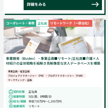
詳細をみる
コーポレート・事務
リモートワーク（一部出社）
正社員
事業開発（Bizdev）・事業企画■リモート/正社員■介護×人
材紹介の全体戦略を紐解き高解像度な求人データベースを構築
事業企画・経営企画
プロジェクトマネージャー（PM）・プロダクトマネージャー（PdM）
マーケティング・企画
契約形態
正社員
就業時間
5日/週、8時間/日
給与/報酬
年収730万円～1,300万円
就業場所
リモート