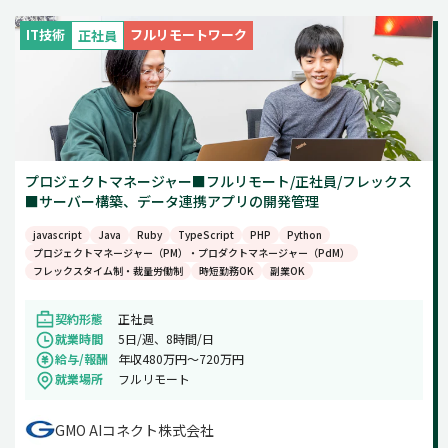
週5日
IT技術
フルリモートワーク
正社員
土日祝のみ
プロジェクトマネージャー■フルリモート/正社員/フレックス
■サーバー構築、データ連携アプリの開発管理
javascript
Java
Ruby
TypeScript
PHP
Python
プロジェクトマネージャー（PM）・プロダクトマネージャー（PdM）
フレックスタイム制・裁量労働制
時短勤務OK
副業OK
契約形態
正社員
就業時間
5日/週、8時間/日
給与/報酬
年収480万円〜720万円
就業場所
フルリモート
GMO AIコネクト株式会社