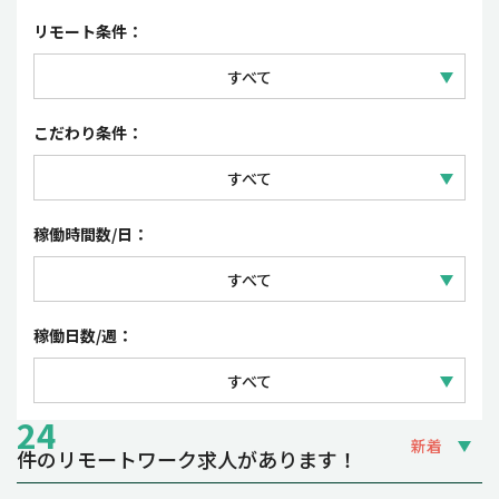
セールス
正社員
リモート条件：
コーポレート・事務
契約社員
すべて
パート・アルバイト
フルリモートワーク
こだわり条件：
派遣社員・紹介予定派遣
リモートワーク（一部出社）
すべて
業務委託
フレックスタイム制・裁量労働制
稼働時間数/日：
時短勤務OK
すべて
夜間・土日祝の稼働OK
1日 3~4時間
稼働日数/週：
副業OK
1日 5~6時間
すべて
1日 7~8時間
24
週1~2日
新着
件のリモートワーク求人があります！
週3~4日
締切