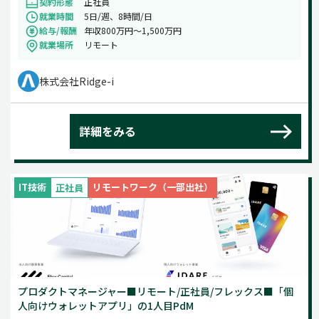
契約形態
正社員
就業時間
5日/週、8時間/日
給与/報酬
年収800万円〜1,500万円
就業場所
リモート
株式会社Ridge-i
詳細をみる
IT技術
リモートワーク（一部出社）
正社員
プロダクトマネージャー■リモート/正社員/フレックス■「個
人向けウォレットアプリ」の1人目PdM