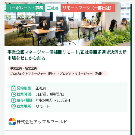
コーポレート・事務
リモートワーク（一部出社）
正社員
事業企画マネージャー候補■リモート/正社員■多通貨決済の新
市場をゼロから創る
事業企画・経営企画
プロジェクトマネージャー（PM）・プロダクトマネージャー（PdM）
契約形態
正社員
就業時間
5日/週、8時間/日
給与/報酬
年収600万～800万円
就業場所
リモート
株式会社アップルワールド