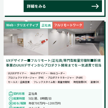
詳細をみる
Web・クリエイティブ
フルリモートワーク
正社員
UXデザイナー■フルリモート/正社員/専門型裁量労働制■新規
事業のUIUXデザインからプロダクト開発までを一気通貫で担当
UI/UXデザイナー
Webデザイナー・Webコーダー
プロジェクトマネージャー（PM）・プロダクトマネージャー（PdM）
セールス・企画営業
フレックスタイム制・裁量労働制
時短勤務OK
副業OK
契約形態
正社員
就業時間
5日/週、8時間/日
給与/報酬
年収700万円～1200万円
就業場所
フルリモート