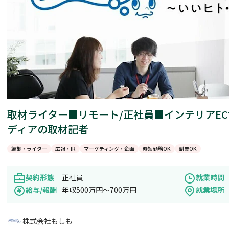
取材ライター■リモート/正社員■インテリアEC
ディアの取材記者
編集・ライター
広報・IR
マーケティング・企画
時短勤務OK
副業OK
契約形態
正社員
就業時間
給与/報酬
年収500万円～700万円
就業場所
株式会社もしも