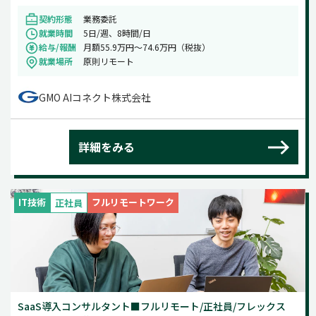
契約形態
業務委託
就業時間
5日/週、8時間/日
給与/報酬
月額55.9万円～74.6万円（税抜）
就業場所
原則リモート
GMO AIコネクト株式会社
詳細をみる
IT技術
フルリモートワーク
正社員
SaaS導入コンサルタント■フルリモート/正社員/フレックス