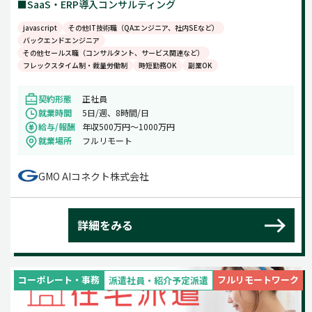
■SaaS・ERP導入コンサルティング
javascript
その他IT技術職（QAエンジニア、社内SEなど）
バックエンドエンジニア
その他セールス職（コンサルタント、サービス関連など）
フレックスタイム制・裁量労働制
時短勤務OK
副業OK
契約形態
正社員
就業時間
5日/週、8時間/日
給与/報酬
年収500万円〜1000万円
就業場所
フルリモート
GMO AIコネクト株式会社
詳細をみる
コーポレート・事務
フルリモートワーク
派遣社員・紹介予定派遣