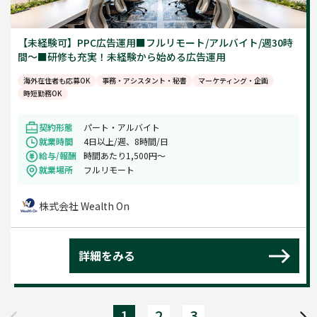
【未経験可】PPC広告運用■フルリモート/アルバイト/週30時
間～■研修も充実！未経験から始める広告運用
海外在住者も応募OK
事務・アシスタント・秘書
マーケティング・企画
時短勤務OK
契約形態
パート・アルバイト
就業時間
4日以上/週、8時間/日
給与/報酬
時間あたり1,500円～
就業場所
フルリモート
株式会社 Wealth On
詳細をみる
1
2
3