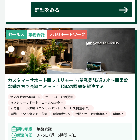
詳細をみる
セールス
フルリモートワーク
業務委託
カスタマーサポート■フルリモート/業務委託/週20h～■柔軟
な働き方で長期コミット！顧客の課題を解決する
海外在住者も応募OK
セールス・企画営業
カスタマーサポート・コールセンター
その他セールス職（コンサルタント、サービス関連など）
事務・アシスタント・秘書
時短勤務OK
夜間・土日祝の稼働OK
副業OK
契約形態
業務委託
就業時間
3～5日/週、5時間～/日