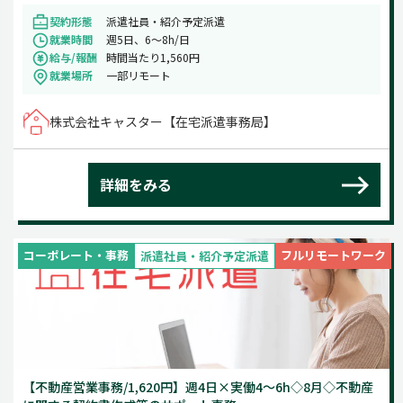
契約形態
派遣社員・紹介予定派遣
就業時間
週5日、6～8h/日
給与/報酬
時間当たり1,560円
就業場所
一部リモート
株式会社キャスター【在宅派遣事務局】
詳細をみる
コーポレート・事務
フルリモートワーク
派遣社員・紹介予定派遣
【不動産営業事務/1,620円】週4日×実働4～6h◇8月◇不動産