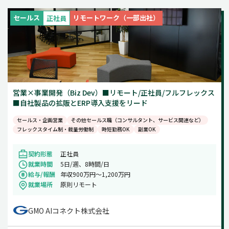
週5日
セールス
リモートワーク（一部出社）
正社員
土日祝のみ
営業×事業開発（Biz Dev）■リモート/正社員/フルフレックス
■自社製品の拡販とERP導入支援をリード
セールス・企画営業
その他セールス職（コンサルタント、サービス関連など）
フレックスタイム制・裁量労働制
時短勤務OK
副業OK
契約形態
正社員
就業時間
5日/週、8時間/日
給与/報酬
年収900万円～1,200万円
就業場所
原則リモート
GMO AIコネクト株式会社