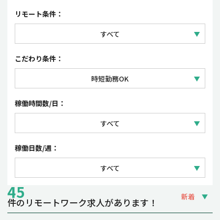
セールス
正社員
リモート条件：
コーポレート・事務
契約社員
すべて
パート・アルバイト
フルリモートワーク
こだわり条件：
派遣社員・紹介予定派遣
リモートワーク（一部出社）
時短勤務OK
業務委託
すべて
稼働時間数/日：
フレックスタイム制・裁量労働制
すべて
夜間・土日祝の稼働OK
1日 3~4時間
稼働日数/週：
副業OK
1日 5~6時間
すべて
1日 7~8時間
45
週1~2日
新着
件のリモートワーク求人があります！
週3~4日
締切