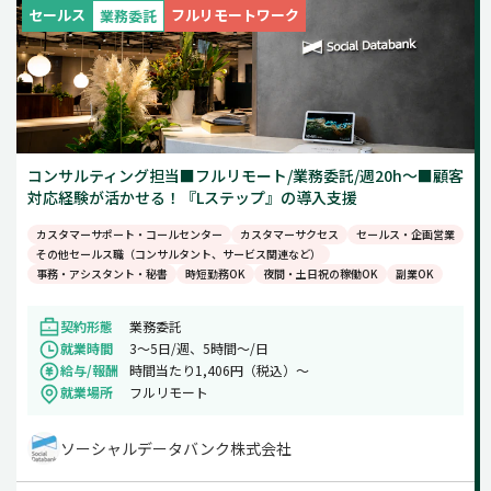
セールス
フルリモートワーク
業務委託
コンサルティング担当■フルリモート/業務委託/週20h～■顧客
対応経験が活かせる！『Lステップ』の導入支援
カスタマーサポート・コールセンター
カスタマーサクセス
セールス・企画営業
その他セールス職（コンサルタント、サービス関連など）
事務・アシスタント・秘書
時短勤務OK
夜間・土日祝の稼働OK
副業OK
契約形態
業務委託
就業時間
3～5日/週、5時間～/日
給与/報酬
時間当たり1,406円（税込）～
就業場所
フルリモート
ソーシャルデータバンク株式会社