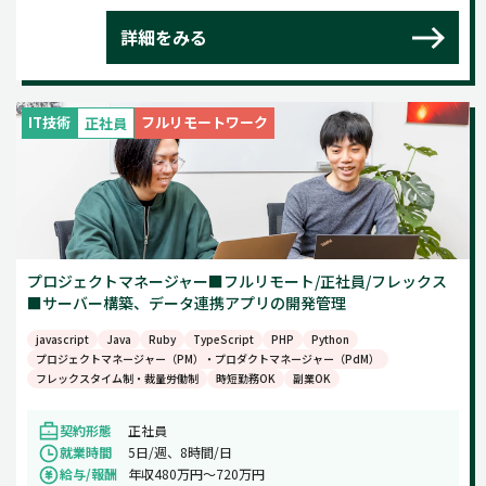
詳細をみる
IT技術
フルリモートワーク
正社員
プロジェクトマネージャー■フルリモート/正社員/フレックス
■サーバー構築、データ連携アプリの開発管理
javascript
Java
Ruby
TypeScript
PHP
Python
プロジェクトマネージャー（PM）・プロダクトマネージャー（PdM）
フレックスタイム制・裁量労働制
時短勤務OK
副業OK
契約形態
正社員
就業時間
5日/週、8時間/日
給与/報酬
年収480万円〜720万円