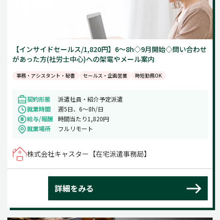
【インサイドセールス/1,820円】6～8h◇9月開始◇問い合わせ
があった方(社労士中心)への架電やメール案内
事務・アシスタント・秘書
セールス・企画営業
時短勤務OK
契約形態
派遣社員・紹介予定派遣
就業時間
週5日、6～8h/日
給与/報酬
時間当たり1,820円
就業場所
フルリモート
株式会社キャスター【在宅派遣事務局】
詳細をみる