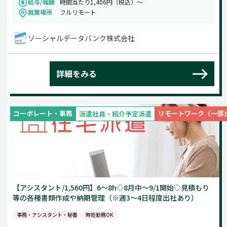
給与/報酬
時間当たり1,406円（税込）～
就業場所
フルリモート
ソーシャルデータバンク株式会社
詳細をみる
コーポレート・事務
リモートワーク（一部
派遣社員・紹介予定派遣
【アシスタント/1,560円】6～8h◇8月中～9/1開始◇見積もり
等の各種書類作成や納期管理（※週3～4日程度出社あり）
事務・アシスタント・秘書
時短勤務OK