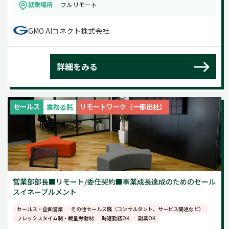
就業場所
フルリモート
GMO AIコネクト株式会社
詳細をみる
セールス
リモートワーク（一部出社）
業務委託
営業部部長■リモート/委任契約■事業成長達成のためのセール
スイネーブルメント
セールス・企画営業
その他セールス職（コンサルタント、サービス関連など）
フレックスタイム制・裁量労働制
時短勤務OK
副業OK