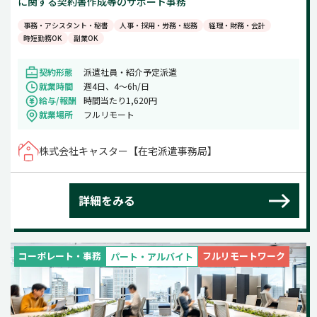
に関する契約書作成等のサポート事務
事務・アシスタント・秘書
人事・採用・労務・総務
経理・財務・会計
時短勤務OK
副業OK
契約形態
派遣社員・紹介予定派遣
就業時間
週4日、4～6h/日
給与/報酬
時間当たり1,620円
就業場所
フルリモート
株式会社キャスター【在宅派遣事務局】
詳細をみる
コーポレート・事務
フルリモートワーク
パート・アルバイト