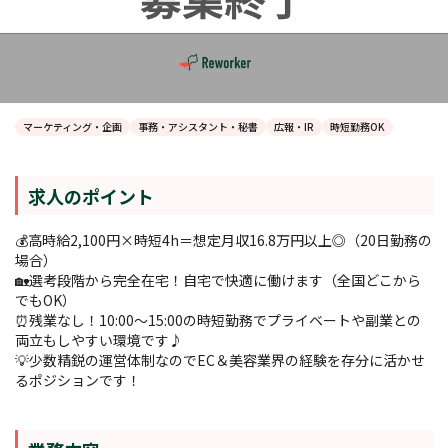
マーケティング・企画
事務・アシスタント・秘書
広報・IR
時短勤務OK
求人のポイント
💰高時給2,100円×時短4h＝想定月収16.8万円以上◎（20日勤務の
場合）
🏡選考段階から完全在宅！自宅で快適に働けます（全国どこから
でもOK）
⏰残業なし！10:00～15:00の時短勤務でプライベートや副業との
両立もしやすい環境です♪
💡少数精鋭の運営体制なのでEC＆美容業界の経験を存分に活かせ
るポジションです！