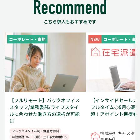
こちら求人もおすすめです
コーポレート・事務
NEW
コーポレート・事務
【フルリモート】バックオフィス
【インサイドセールス/1
スタッフ/業務委託/ライフスタイ
フルタイム◇9月◇高時
ルに合わせた働き方の選択が可能
超！アポイント獲得業
◎
フレックスタイム制・裁量労働制
株式会社キャスター
時短勤務OK
夜間・土日祝の稼働OK
事務局】