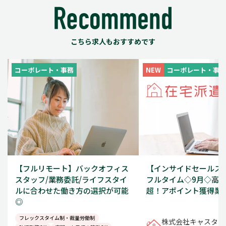
こちら求人もおすすめです
コーポレート・事務
NEW
コーポレート・事務
【フルリモート】バックオフィス
【インサイドセールス/1
スタッフ/業務委託/ライフスタイ
フルタイム◇9月◇高時
ルに合わせた働き方の選択が可能
超！アポイント獲得業
◎
フレックスタイム制・裁量労働制
株式会社キャスター