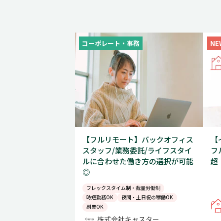
コーポレート・事務
NE
【フルリモート】バックオフィス
【
スタッフ/業務委託/ライフスタイ
フ
ルに合わせた働き方の選択が可能
超
◎
フレックスタイム制・裁量労働制
時短勤務OK
夜間・土日祝の稼働OK
副業OK
株式会社キャスター