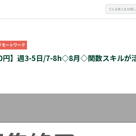
リモートワーク
60円】週3-5日/7-8h◇8月◇関数スキ