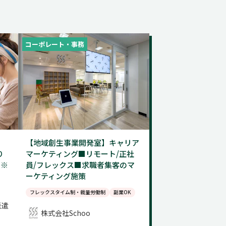
コーポレート・事務
【地域創生事業開発室】キャリア
り
マーケティング■リモート/正社
（※
員/フレックス■求職者集客のマ
ーケティング施策
フレックスタイム制・裁量労働制
副業OK
派遣
株式会社Schoo