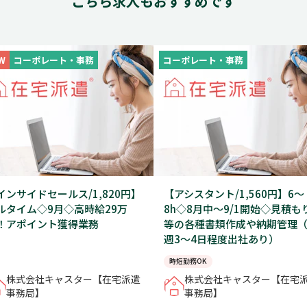
こちら求人もおすすめです
W
コーポレート・事務
コーポレート・事務
インサイドセールス/1,820円】
【アシスタント/1,560円】6～
ルタイム◇9月◇高時給29万
8h◇8月中～9/1開始◇見積も
！アポイント獲得業務
等の各種書類作成や納期管理
週3～4日程度出社あり）
時短勤務OK
株式会社キャスター【在宅派遣
株式会社キャスター【在宅
事務局】
事務局】