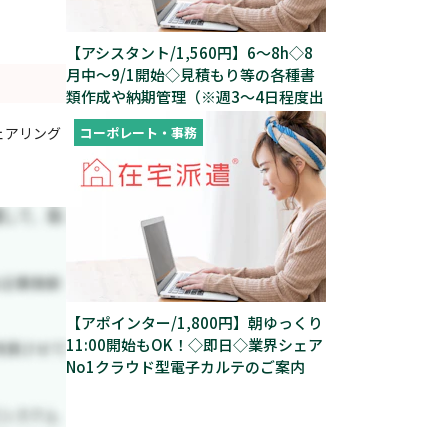
【アシスタント/1,560円】6～8h◇8
月中～9/1開始◇見積もり等の各種書
類作成や納期管理（※週3～4日程度出
社あり）
コーポレート・事務
ェアリング
【アポインター/1,800円】朝ゆっくり
11:00開始もOK！◇即日◇業界シェア
No1クラウド型電子カルテのご案内