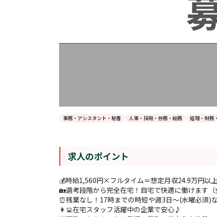
事務・アシスタント・秘書
人事・採用・労務・総務
経理・財務
求人のポイント
💰時給1,560円×フルタイム＝想定月収24.9万円
🏡選考段階から完全在宅！自宅で快適に働けます（
⏰残業なし！17時までの時短や週3日～(水曜必須)
👩‍💻在宅スタッフ活躍中の企業で安心♪