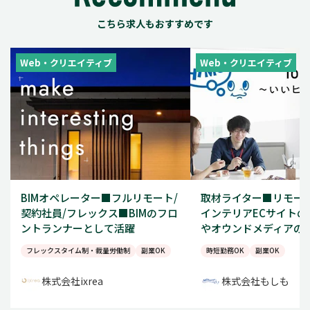
こちら求人もおすすめです
Web・クリエイティブ
Web・クリエイティブ
BIMオペレーター■フルリモート/
取材ライター■リモー
契約社員/フレックス■BIMのフロ
インテリアECサイトの公
ントランナーとして活躍
やオウンドメディアの
フレックスタイム制・裁量労働制
副業OK
時短勤務OK
副業OK
株式会社ixrea
株式会社もしも