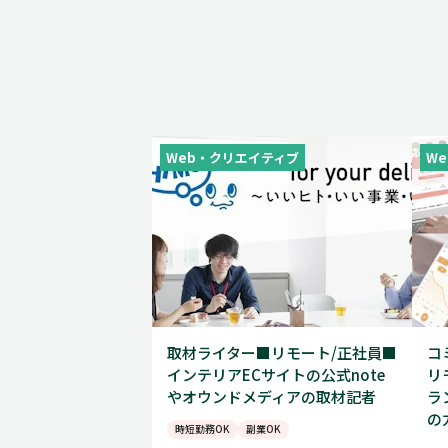
Web・クリエイティブ
W
取材ライター■リモート/正社員■
コ
インテリアECサイトの公式note
リ
やオウンドメディアの取材記者
ラ
の
時短勤務OK
副業OK