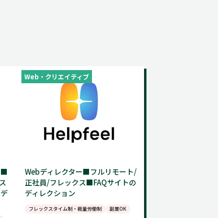
Web・クリエイティブ
ー■
Webディレクター■フルリモート/
ス
正社員/フレックス■FAQサイトの
るデ
ディレクション
フレックスタイム制・裁量労働制
副業OK