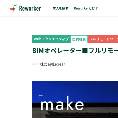
求人を探す
Reworkerとは？
Web・クリエイティブ
フルリモートワー
契約社員
BIMオペレーター■フルリモ
株式会社ixrea