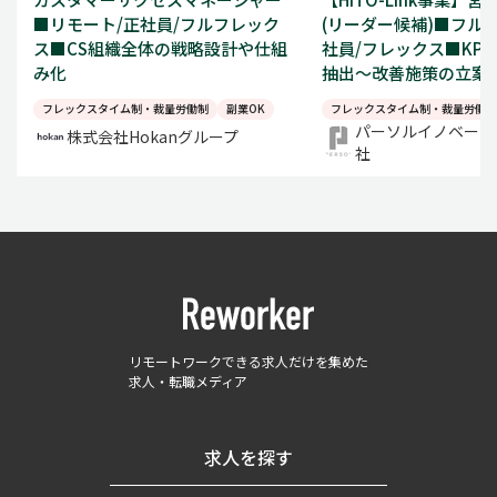
■リモート/正社員/フルフレック
(リーダー候補)■フル
ス■CS組織全体の戦略設計や仕組
社員/フレックス■KP
み化
抽出～改善施策の立案
フレックスタイム制・裁量労働制
副業OK
フレックスタイム制・裁量労働制
パーソルイノベーシ
株式会社Hokanグループ
社
リモートワークできる求人だけを集めた
求人・転職メディア
求人を探す