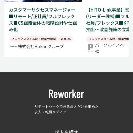
カスタマーサクセスマネージャー
【HITO-Link事業】
■リモート/正社員/フルフレック
(リーダー候補)■フル
ス■CS組織全体の戦略設計や仕組
社員/フレックス■KP
み化
抽出～改善施策の立案
フレックスタイム制・裁量労働制
副業OK
フレックスタイム制・裁量労働制
パーソルイノベーシ
株式会社Hokanグループ
社
リモートワークできる求人だけを集めた
求人・転職メディア
求人を探す