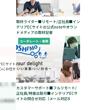
取材ライター■リモート/正社員■イン
テリアECサイトの公式noteやオウン
ドメディアの取材記者
コーポレート・事務
ECサイト
心にお任せ
カスタマーサポート■フルリモート/
正社員/時差出勤可■インテリアECサ
イトの問合せ対応（メール対応9
割）・出荷対応など