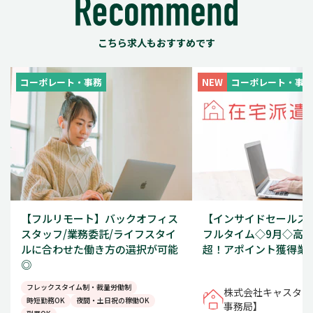
こちら求人もおすすめです
コーポレート・事務
NEW
コーポレート・事務
【フルリモート】バックオフィス
【インサイドセールス/1
スタッフ/業務委託/ライフスタイ
フルタイム◇9月◇高時
ルに合わせた働き方の選択が可能
超！アポイント獲得業
◎
フレックスタイム制・裁量労働制
株式会社キャスター
時短勤務OK
夜間・土日祝の稼働OK
事務局】