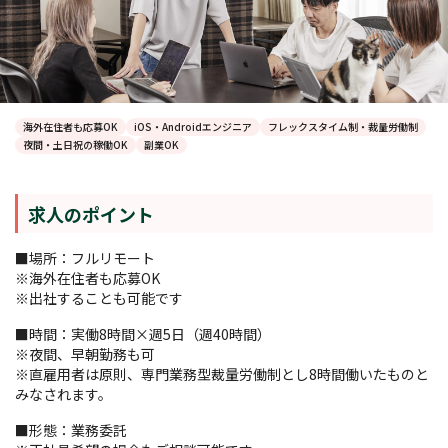
海外在住者も応募OK
iOS・Androidエンジニア
フレックスタイム制・裁量労働制
夜間・土日祝の稼働OK
副業OK
求人のポイント
■場所：フルリモート
※海外在住者も応募OK
※出社することも可能です
■時間：実働8時間×週5日（週40時間）
※夜間、早朝勤務も可
※直雇用者は原則、専門業務型裁量労働制とし8時間働いたものと
みなされます。
■形態：業務委託