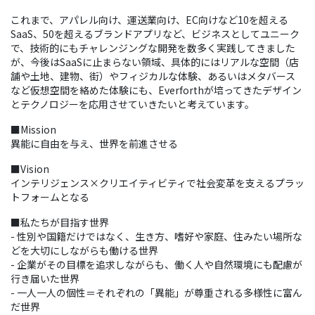
これまで、アパレル向け、運送業向け、EC向けなど10を超える
SaaS、50を超えるブランドアプリなど、ビジネスとしてユニーク
で、技術的にもチャレンジングな開発を数多く実践してきました
が、今後はSaaSに止まらない領域、具体的にはリアルな空間（店
舗や土地、建物、街）やフィジカルな体験、あるいはメタバース
など仮想空間を絡めた体験にも、Everforthが培ってきたデザイン
とテクノロジーを応用させていきたいと考えています。
■Mission
異能に自由を与え、世界を前進させる
■Vision
インテリジェンス×クリエイティビティで社会変革を支えるプラッ
トフォームとなる
■私たちが目指す世界
- 性別や国籍だけではなく、生き方、嗜好や家庭、住みたい場所な
どを大切にしながらも働ける世界
- 企業がその目標を追求しながらも、働く人や自然環境にも配慮が
行き届いた世界
- 一人一人の個性＝それぞれの「異能」が尊重される多様性に富ん
だ世界