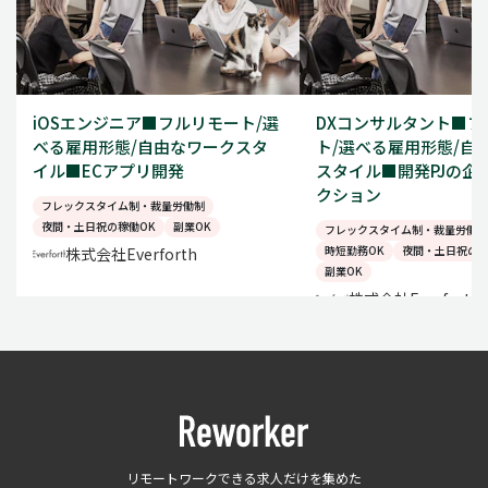
iOSエンジニア■フルリモート/選
DXコンサルタント■フ
べる雇用形態/自由なワークスタ
ト/選べる雇用形態/自
イル■ECアプリ開発
スタイル■開発PJの企
クション
フレックスタイム制・裁量労働制
夜間・土日祝の稼働OK
副業OK
フレックスタイム制・裁量労働制
時短勤務OK
夜間・土日祝の稼
株式会社Everforth
副業OK
株式会社Everforth
リモートワークできる求人だけを集めた