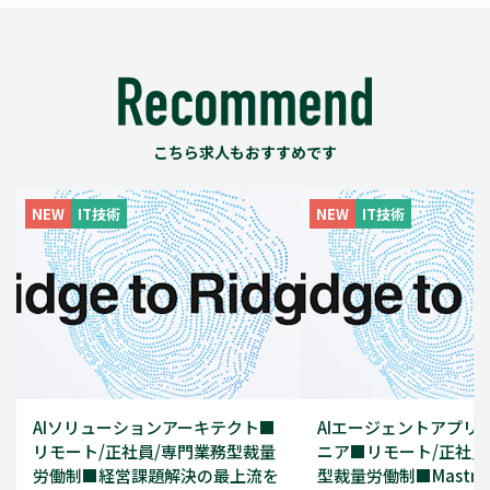
こちら求人もおすすめです
NEW
IT技術
NEW
IT技術
AIソリューションアーキテクト■
AIエージェントアプリ
リモート/正社員/専門業務型裁量
ニア■リモート/正社員
労働制■経営課題解決の最上流を
型裁量労働制■Mastr