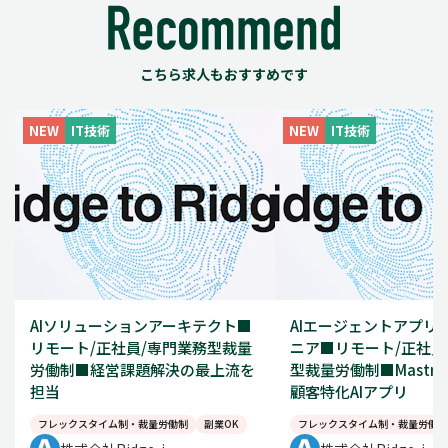
こちら求人もおすすめです
NEW
IT技術
NEW
IT技術
AIソリューションアーキテクト■
AIエージェントアプリ
リモート/正社員/専門業務型裁量
ニア■リモート/正社員
労働制■経営課題解決の最上流を
型裁量労働制■Mastr
担当
顧客特化AIアプリ
フレックスタイム制・裁量労働制
副業OK
フレックスタイム制・裁量労働制