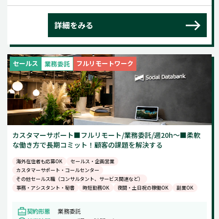
詳細をみる
セールス
フルリモートワーク
業務委託
カスタマーサポート■フルリモート/業務委託/週20h～■柔軟
な働き方で長期コミット！顧客の課題を解決する
海外在住者も応募OK
セールス・企画営業
カスタマーサポート・コールセンター
その他セールス職（コンサルタント、サービス関連など）
事務・アシスタント・秘書
時短勤務OK
夜間・土日祝の稼働OK
副業OK
契約形態
業務委託