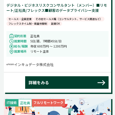
デジタル・ビジネスリスクコンサルタント（メンバー）■リモ
ート/正社員/フレックス■顧客のデータプライバシー支援
セールス・企画営業
その他セールス職（コンサルタント、サービス関連など）
フレックスタイム制・裁量労働制
副業OK
契約形態
正社員
就業時間
5日/週、7時間45分/日
給与/報酬
年収 600万円 〜 1200万円
就業場所
リモート主体
インキュデータ株式会社
詳細をみる
IT技術
フルリモートワーク
正社員