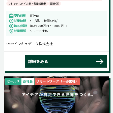
フレックスタイム制・裁量労働制
副業OK
契約形態
正社員
就業時間
5日/週、7時間45分/日
給与/報酬
年収1200万円 〜 2000万円
就業場所
リモート主体
インキュデータ株式会社
詳細をみる
セールス
リモートワーク（一部出社）
正社員