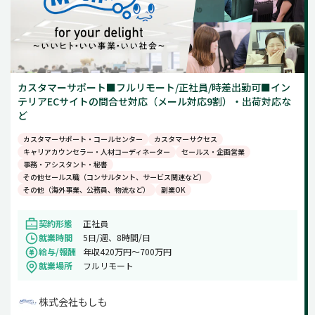
カスタマーサポート■フルリモート/正社員/時差出勤可■イン
テリアECサイトの問合せ対応（メール対応9割）・出荷対応な
ど
カスタマーサポート・コールセンター
カスタマーサクセス
キャリアカウンセラー・人材コーディネーター
セールス・企画営業
事務・アシスタント・秘書
その他セールス職（コンサルタント、サービス関連など）
その他（海外事業、公務員、物流など）
副業OK
契約形態
正社員
就業時間
5日/週、8時間/日
給与/報酬
年収420万円～700万円
就業場所
フルリモート
株式会社もしも