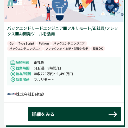
バックエンドリードエンジニア■フルリモート/正社員/フレッ
クス■AI開発ツールを活用
Go
TypeScript
Python
バックエンドエンジニア
バックエンドエンジニア
フレックスタイム制・裁量労働制
副業OK
契約形態
正社員
就業時間
5日/週、8時間/日
給与/報酬
年収720万円〜1,491万円
就業場所
フルリモート
株式会社DeltaX
詳細をみる