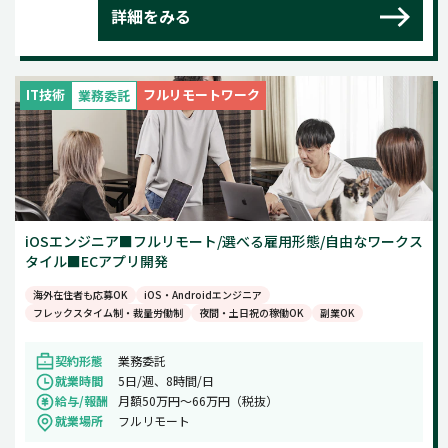
詳細をみる
IT技術
フルリモートワーク
業務委託
iOSエンジニア■フルリモート/選べる雇用形態/自由なワークス
タイル■ECアプリ開発
海外在住者も応募OK
iOS・Androidエンジニア
フレックスタイム制・裁量労働制
夜間・土日祝の稼働OK
副業OK
契約形態
業務委託
就業時間
5日/週、8時間/日
給与/報酬
月額50万円～66万円（税抜）
就業場所
フルリモート