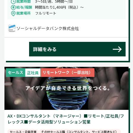
就業時間
3～5日/週、5時間～/日
給与/報酬
時間当たり1,406円（税込）～
就業場所
フルリモート
ソーシャルデータバンク株式会社
詳細をみる
セールス
リモートワーク（一部出社）
正社員
AX・DXコンサルタント（マネージャー）■リモート/正社員/フ
レックス■データ活用型ソリューション営業
セールス・企画営業
その他セールス職（コンサルタント、サービス関連など）