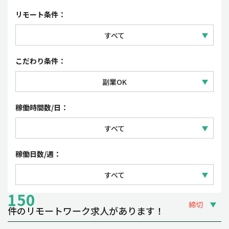
セールス
正社員
リモート条件：
コーポレート・事務
契約社員
すべて
パート・アルバイト
フルリモートワーク
こだわり条件：
派遣社員・紹介予定派遣
リモートワーク（一部出社）
副業OK
業務委託
すべて
稼働時間数/日：
フレックスタイム制・裁量労働制
すべて
時短勤務OK
1日 3~4時間
稼働日数/週：
夜間・土日祝の稼働OK
1日 5~6時間
すべて
1日 7~8時間
150
週1~2日
締切
件のリモートワーク求人があります！
週3~4日