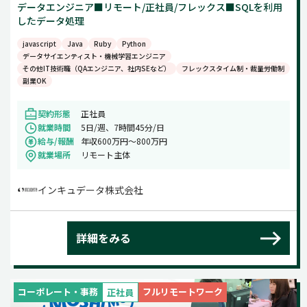
データエンジニア■リモート/正社員/フレックス■SQLを利用
したデータ処理
javascript
Java
Ruby
Python
データサイエンティスト・機械学習エンジニア
その他IT技術職（QAエンジニア、社内SEなど）
フレックスタイム制・裁量労働制
副業OK
契約形態
正社員
就業時間
5日/週、7時間45分/日
給与/報酬
年収600万円〜800万円
就業場所
リモート主体
インキュデータ株式会社
詳細をみる
コーポレート・事務
フルリモートワーク
正社員