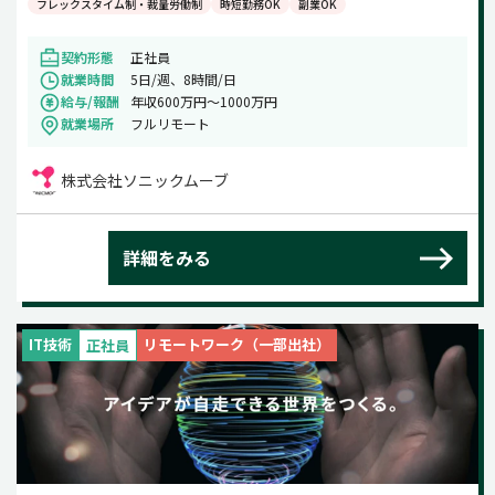
フレックスタイム制・裁量労働制
時短勤務OK
副業OK
契約形態
正社員
就業時間
5日/週、8時間/日
給与/報酬
年収600万円～1000万円
就業場所
フルリモート
株式会社ソニックムーブ
詳細をみる
IT技術
リモートワーク（一部出社）
正社員