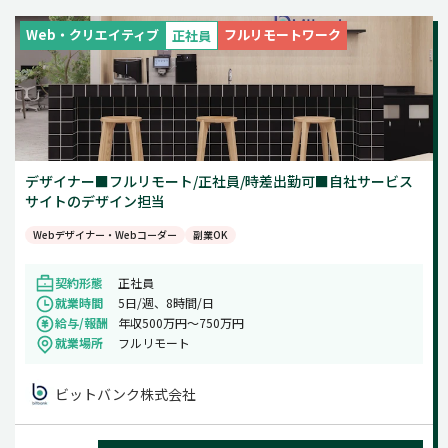
新着
週5日
Web・クリエイティブ
フルリモートワーク
正社員
土日祝のみ
デザイナー■フルリモート/正社員/時差出勤可■自社サービス
サイトのデザイン担当
Webデザイナー・Webコーダー
副業OK
契約形態
正社員
就業時間
5日/週、8時間/日
給与/報酬
年収500万円～750万円
就業場所
フルリモート
ビットバンク株式会社