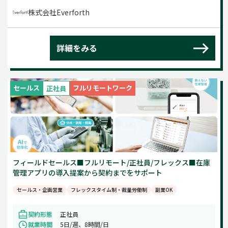
株式会社Everforth
詳細をみる
セールス
フルリモートワーク
正社員
フィールドセールス■フルリモート/正社員/フレックス■在庫
管理アプリの導入提案から契約までをサポート
セールス・企画営業
フレックスタイム制・裁量労働制
副業OK
契約形態
正社員
就業時間
5日/週、8時間/日