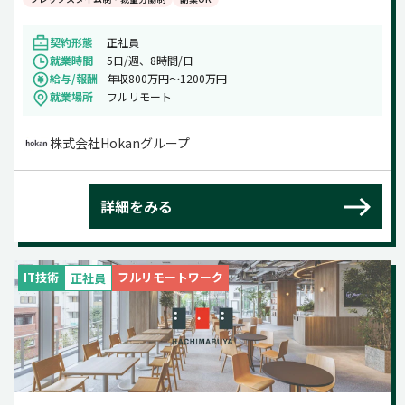
契約形態
正社員
就業時間
5日/週、8時間/日
給与/報酬
年収800万円〜1200万円
就業場所
フルリモート
株式会社Hokanグループ
詳細をみる
IT技術
フルリモートワーク
正社員