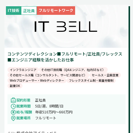
週5日
IT技術
フルリモートワーク
正社員
土日祝のみ
コンテンツディレクション■フルリモート/正社員/フレックス
■エンジニア経験を活かしたお仕事
インフラエンジニア
その他IT技術職（QAエンジニア、社内SEなど）
その他セールス職（コンサルタント、サービス関連など）
セールス・企画営業
Webプロデューサー・Webディレクター
フレックスタイム制・裁量労働制
副業OK
契約形態
正社員
就業時間
5日/週、8時間/日
給与/報酬
年収510万円～660万円
就業場所
フルリモート