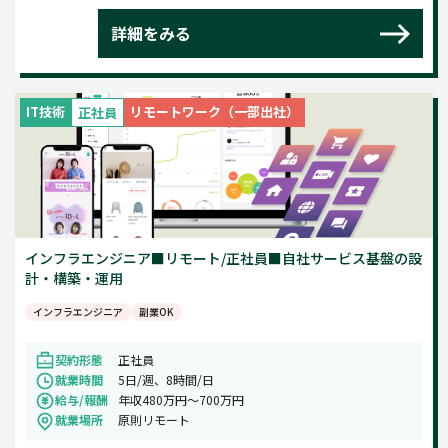
詳細をみる
IT技術
リモートワーク（一部出社）
正社員
インフラエンジニア■リモート/正社員■自社サービス基盤の設
計・構築・運用
インフラエンジニア
副業OK
契約形態
正社員
就業時間
5日/週、8時間/日
給与/報酬
年収480万円～700万円
就業場所
原則リモート