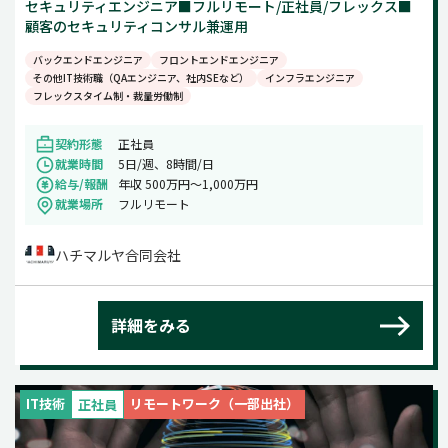
セキュリティエンジニア■フルリモート/正社員/フレックス■
顧客のセキュリティコンサル兼運用
バックエンドエンジニア
フロントエンドエンジニア
その他IT技術職（QAエンジニア、社内SEなど）
インフラエンジニア
フレックスタイム制・裁量労働制
契約形態
正社員
就業時間
5日/週、8時間/日
給与/報酬
年収 500万円〜1,000万円
就業場所
フルリモート
ハチマルヤ合同会社
詳細をみる
IT技術
リモートワーク（一部出社）
正社員