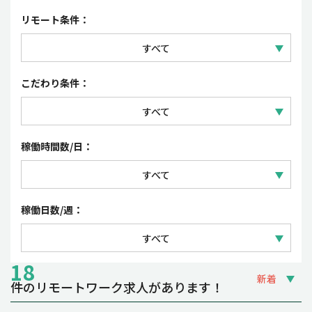
セールス
正社員
リモート条件：
コーポレート・事務
契約社員
すべて
パート・アルバイト
フルリモートワーク
こだわり条件：
派遣社員・紹介予定派遣
リモートワーク（一部出社）
すべて
業務委託
フレックスタイム制・裁量労働制
稼働時間数/日：
時短勤務OK
すべて
夜間・土日祝の稼働OK
1日 3~4時間
稼働日数/週：
副業OK
1日 5~6時間
すべて
1日 7~8時間
18
週1~2日
新着
件のリモートワーク求人があります！
週3~4日
締切