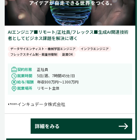
AIエンジニア■リモート/正社員/フレックス■生成AI関連技術
者としてビジネス課題を解決に導く
データサイエンティスト・機械学習エンジニア
インフラエンジニア
フレックスタイム制・裁量労働制
副業OK
契約形態
正社員
就業時間
5日/週、7時間45分/日
給与/報酬
年収800万円〜1300万円
就業場所
リモート主体
インキュデータ株式会社
詳細をみる