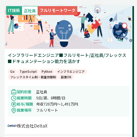
IT技術
フルリモートワーク
正社員
インフラリードエンジニア■フルリモート/正社員/フレックス
■ドキュメンテーション能力を活かす
Go
TypeScript
Python
インフラエンジニア
フレックスタイム制・裁量労働制
副業OK
契約形態
正社員
就業時間
5日/週、8時間/日
給与/報酬
年収720万円〜1,491万円
就業場所
フルリモート
株式会社DeltaX