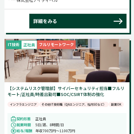
株式会社アイティベル
詳細をみる
IT技術
フルリモートワーク
正社員
【システムリスク管理部】サイバーセキュリティ担当■フルリ
モート/正社員/時差出勤可■SOC/CSIRT体制の強化
インフラエンジニア
その他IT技術職（QAエンジニア、社内SEなど）
副業OK
契約形態
正社員
就業時間
5日/週、8時間/日
給与/報酬
年収700万円～1100万円