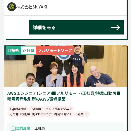
株式会社SKIYAKI
詳細をみる
IT技術
フルリモートワーク
正社員
AWSエンジニア(シニア)■フルリモート/正社員/時差出勤可■
暗号資産取引所のAWS環境構築
TypeScript
Python
インフラエンジニア
その他IT技術職（QAエンジニア、社内SEなど）
副業OK
契約形態
正社員