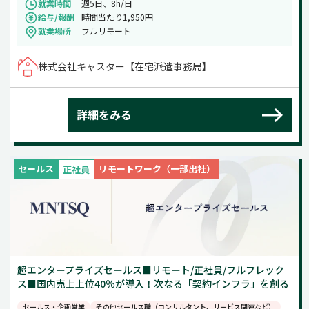
就業時間
週5日、8h/日
給与/報酬
時間当たり1,950円
就業場所
フルリモート
株式会社キャスター【在宅派遣事務局】
詳細をみる
セールス
リモートワーク（一部出社）
正社員
超エンタープライズセールス■リモート/正社員/フルフレック
ス■国内売上上位40％が導入！次なる「契約インフラ」を創る
セールス・企画営業
その他セールス職（コンサルタント、サービス関連など）