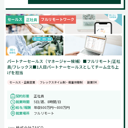
セールス
フルリモートワーク
正社員
パートナーセールス（マネージャー候補）■フルリモート/正社
員/フレックス■1人目パートナーセールスとしてチーム立ち上
げを担当
セールス・企画営業
フレックスタイム制・裁量労働制
副業OK
契約形態
正社員
就業時間
5日/週、8時間/日
給与/報酬
年収600万円〜800万円
就業場所
フルリモート
株式会社ZAICO