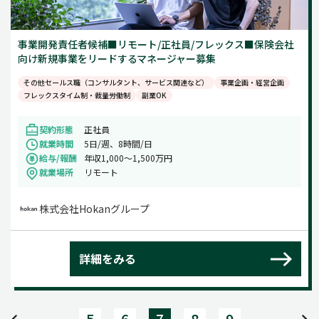
事業開発責任者候補■リモート/正社員/フレックス■保険会社
向け新規事業をリードするマネージャー募集
その他セールス職（コンサルタント、サービス関連など）
事業企画・経営企画
フレックスタイム制・裁量労働制
副業OK
契約形態
正社員
就業時間
5日/週、8時間/日
給与/報酬
年収1,000〜1,500万円
就業場所
リモート
株式会社Hokanグループ
詳細をみる
5
6
7
8
9