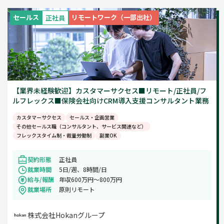
週5日
セールス
リモートワーク（一部出社）
正社員
土日祝のみ
【業界未経験歓迎】カスタマーサクセス■リモート/正社員/フ
ルフレックス■保険会社向けCRM導入支援コンサルタント業務
カスタマーサクセス
セールス・企画営業
その他セールス職（コンサルタント、サービス関連など）
フレックスタイム制・裁量労働制
副業OK
契約形態
正社員
就業時間
5日/週、8時間/日
給与/報酬
年収600万円～800万円
就業場所
原則リモート
株式会社Hokanグループ