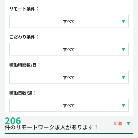
セールス
正社員
リモート条件：
コーポレート・事務
契約社員
すべて
パート・アルバイト
フルリモートワーク
こだわり条件：
派遣社員・紹介予定派遣
リモートワーク（一部出社）
すべて
業務委託
フレックスタイム制・裁量労働制
稼働時間数/日：
時短勤務OK
すべて
夜間・土日祝の稼働OK
1日 3~4時間
稼働日数/週：
副業OK
1日 5~6時間
すべて
1日 7~8時間
206
週1~2日
新着
件のリモートワーク求人があります！
週3~4日
締切