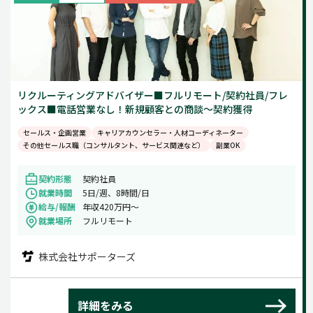
リクルーティングアドバイザー■フルリモート/契約社員/フレ
ックス■電話営業なし！新規顧客との商談〜契約獲得
セールス・企画営業
キャリアカウンセラー・人材コーディネーター
その他セールス職（コンサルタント、サービス関連など）
副業OK
契約形態
契約社員
就業時間
5日/週、8時間/日
給与/報酬
年収420万円〜
就業場所
フルリモート
株式会社サポーターズ
詳細をみる