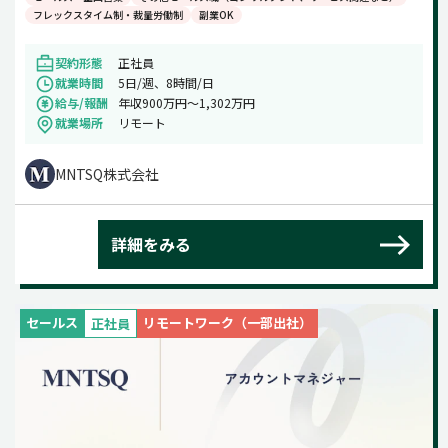
フレックスタイム制・裁量労働制
副業OK
契約形態
正社員
就業時間
5日/週、8時間/日
給与/報酬
年収900万円〜1,302万円
就業場所
リモート
MNTSQ株式会社
詳細をみる
セールス
リモートワーク（一部出社）
正社員