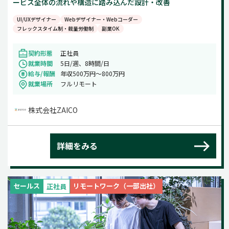
ービス全体の流れや構造に踏み込んだ設計・改善
UI/UXデザイナー
Webデザイナー・Webコーダー
フレックスタイム制・裁量労働制
副業OK
契約形態
正社員
就業時間
5日/週、8時間/日
給与/報酬
年収500万円〜800万円
就業場所
フルリモート
株式会社ZAICO
詳細をみる
セールス
リモートワーク（一部出社）
正社員