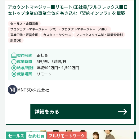
アカウントマネジャー■リモート/正社員/フルフレックス■日
本トップ企業の事業全体を巻き込む『契約インフラ』を構築
セールス・企画営業
プロジェクトマネージャー（PM）・プロダクトマネージャー（PdM）
事業企画・経営企画
カスタマーサクセス
フレックスタイム制・裁量労働制
副業OK
契約形態
正社員
就業時間
5日/週、8時間/日
給与/報酬
年収900万円〜1,500万円
就業場所
リモート
MNTSQ株式会社
詳細をみる
セールス
フルリモートワーク
契約社員