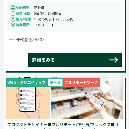
契約形態
正社員
就業時間
5日/週、8時間/日
給与/報酬
年収750万円〜1,000万円
就業場所
フルリモート
株式会社ZAICO
詳細をみる
Web・クリエイティブ
フルリモートワーク
正社員
プロダクトデザイナー■フルリモート/正社員/フレックス■サ