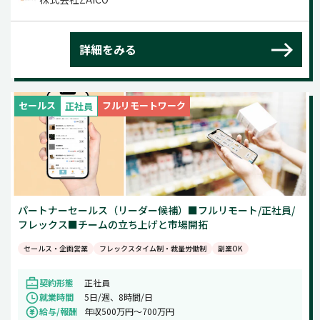
詳細をみる
セールス
フルリモートワーク
正社員
パートナーセールス（リーダー候補）■フルリモート/正社員/
フレックス■チームの立ち上げと市場開拓
セールス・企画営業
フレックスタイム制・裁量労働制
副業OK
契約形態
正社員
就業時間
5日/週、8時間/日
給与/報酬
年収500万円〜700万円