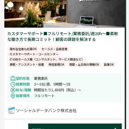
カスタマーサポート■フルリモート/業務委託/週20h～■柔軟
な働き方で長期コミット！顧客の課題を解決する
海外在住者も応募OK
セールス・企画営業
カスタマーサポート・コールセンター
その他セールス職（コンサルタント、サービス関連など）
事務・アシスタント・秘書
時短勤務OK
夜間・土日祝の稼働OK
副業OK
契約形態
業務委託
就業時間
3～5日/週、5時間～/日
給与/報酬
時間当たり1,406円（税込）～
就業場所
フルリモート
ソーシャルデータバンク株式会社