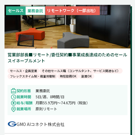
新着
週5日
セールス
リモートワーク（一部出社）
業務委託
土日祝のみ
営業部部長■リモート/委任契約■事業成長達成のためのセール
スイネーブルメント
セールス・企画営業
その他セールス職（コンサルタント、サービス関連など）
フレックスタイム制・裁量労働制
時短勤務OK
副業OK
契約形態
業務委託
就業時間
5日/週、8時間/日
給与/報酬
月額55.9万円～74.6万円（税抜）
就業場所
原則リモート
GMO AIコネクト株式会社