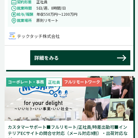
契約形態
正社員
就業時間
5日/週、8時間/日
給与/報酬
年収550万円〜1200万円
就業場所
原則リモート
テックタッチ株式会社
詳細をみる
コーポレート・事務
フルリモートワーク
正社員
カスタマーサポート■フルリモート/正社員/時差出勤可■イン
テリアECサイトの問合せ対応（メール対応9割）・出荷対応な