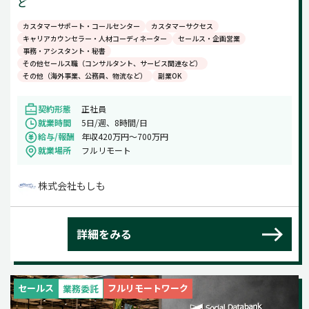
ど
カスタマーサポート・コールセンター
カスタマーサクセス
キャリアカウンセラー・人材コーディネーター
セールス・企画営業
事務・アシスタント・秘書
その他セールス職（コンサルタント、サービス関連など）
その他（海外事業、公務員、物流など）
副業OK
契約形態
正社員
就業時間
5日/週、8時間/日
給与/報酬
年収420万円～700万円
就業場所
フルリモート
株式会社もしも
詳細をみる
セールス
フルリモートワーク
業務委託