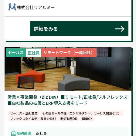
株式会社リアルミー
詳細をみる
セールス
リモートワーク（一部出社）
正社員
営業×事業開発（Biz Dev）■リモート/正社員/フルフレックス
■自社製品の拡販とERP導入支援をリード
セールス・企画営業
その他セールス職（コンサルタント、サービス関連など）
フレックスタイム制・裁量労働制
時短勤務OK
副業OK
契約形態
正社員