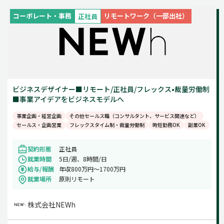
コーポレート・事務
リモートワーク（一部出社）
正社員
ビジネスデザイナー■リモート/正社員/フレックス•裁量労働制
■事業アイデアをビジネスモデルへ
事業企画・経営企画
その他セールス職（コンサルタント、サービス関連など）
セールス・企画営業
フレックスタイム制・裁量労働制
時短勤務OK
副業OK
契約形態
正社員
就業時間
5日/週、8時間/日
給与/報酬
年収800万円〜1700万円
就業場所
原則リモート
株式会社NEWh