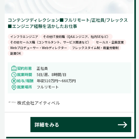
コンテンツディレクション■フルリモート/正社員/フレックス
■エンジニア経験を活かしたお仕事
インフラエンジニア
その他IT技術職（QAエンジニア、社内SEなど）
その他セールス職（コンサルタント、サービス関連など）
セールス・企画営業
Webプロデューサー・Webディレクター
フレックスタイム制・裁量労働制
副業OK
契約形態
正社員
就業時間
5日/週、8時間/日
給与/報酬
年収510万円～660万円
就業場所
フルリモート
株式会社アイティベル
詳細をみる