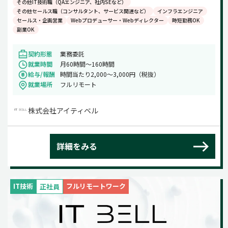
その他IT技術職（QAエンジニア、社内SEなど）
その他セールス職（コンサルタント、サービス関連など）
インフラエンジニア
セールス・企画営業
Webプロデューサー・Webディレクター
時短勤務OK
副業OK
契約形態
業務委託
就業時間
月60時間～160時間
給与/報酬
時間当たり2,000〜3,000円（税抜）
就業場所
フルリモート
株式会社アイティベル
詳細をみる
IT技術
フルリモートワーク
正社員