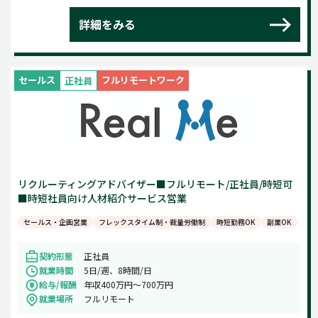
詳細をみる
セールス
フルリモートワーク
正社員
リクルーティングアドバイザー■フルリモート/正社員/時短可
■時短社員向け人材紹介サービス営業
セールス・企画営業
フレックスタイム制・裁量労働制
時短勤務OK
副業OK
契約形態
正社員
就業時間
5日/週、8時間/日
給与/報酬
年収400万円～700万円
就業場所
フルリモート