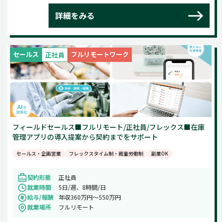
詳細をみる
セールス
フルリモートワーク
正社員
フィールドセールス■フルリモート/正社員/フレックス■在庫
管理アプリの導入提案から契約までをサポート
セールス・企画営業
フレックスタイム制・裁量労働制
副業OK
契約形態
正社員
就業時間
5日/週、8時間/日
給与/報酬
年収360万円〜550万円
就業場所
フルリモート