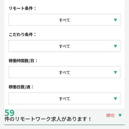
セールス
正社員
リモート条件：
コーポレート・事務
契約社員
すべて
パート・アルバイト
フルリモートワーク
こだわり条件：
派遣社員・紹介予定派遣
リモートワーク（一部出社）
すべて
業務委託
フレックスタイム制・裁量労働制
稼働時間数/日：
時短勤務OK
すべて
夜間・土日祝の稼働OK
1日 3~4時間
稼働日数/週：
副業OK
1日 5~6時間
すべて
1日 7~8時間
59
週1~2日
締切
件のリモートワーク求人があります！
週3~4日