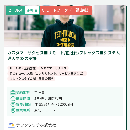
新着
週5日
セールス
リモートワーク（一部出社）
正社員
土日祝のみ
カスタマーサクセス■リモート/正社員/フレックス■システム
導入やDXの支援
セールス・企画営業
カスタマーサクセス
その他セールス職（コンサルタント、サービス関連など）
フレックスタイム制・裁量労働制
契約形態
正社員
就業時間
5日/週、8時間/日
給与/報酬
年収550万円〜1200万円
就業場所
原則リモート
テックタッチ株式会社