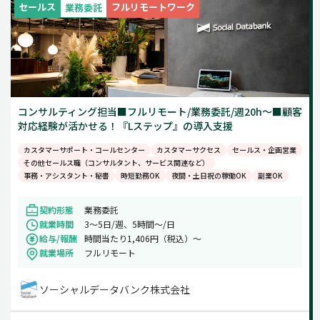
セールス
フルリモートワーク
業務委託
コンサルティング担当■フルリモート/業務委託/週20h～■顧客
対応経験が活かせる！『Lステップ』の導入支援
カスタマーサポート・コールセンター
カスタマーサクセス
セールス・企画営業
その他セールス職（コンサルタント、サービス関連など）
事務・アシスタント・秘書
時短勤務OK
夜間・土日祝の稼働OK
副業OK
契約形態
業務委託
就業時間
3～5日/週、5時間～/日
給与/報酬
時間当たり1,406円（税込）～
就業場所
フルリモート
ソーシャルデータバンク株式会社