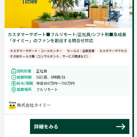
カスタマーサポート■フルリモート/正社員/シフト制■急成長
「タイミー」のファンを創出する問合せ対応
カスタマーサポート・コールセンター
セールス・企画営業
カスタマーサクセス
その他セールス職（コンサルタント、サービス関連など）
契約形態
正社員
就業時間
5日/週、8時間/日
給与/報酬
年収400万円～700万円
就業場所
フルリモート
株式会社タイミー
詳細をみる