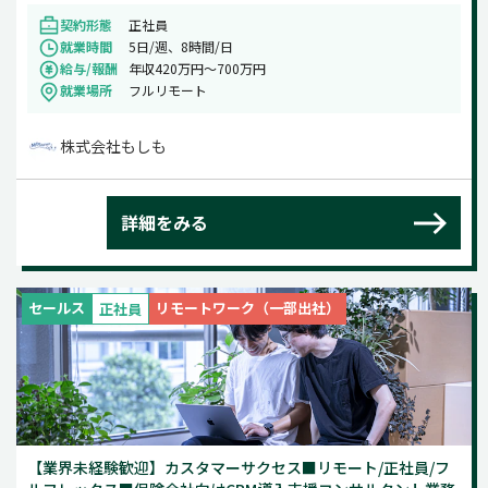
契約形態
正社員
就業時間
5日/週、8時間/日
給与/報酬
年収420万円～700万円
就業場所
フルリモート
株式会社もしも
詳細をみる
セールス
リモートワーク（一部出社）
正社員
【業界未経験歓迎】カスタマーサクセス■リモート/正社員/フ