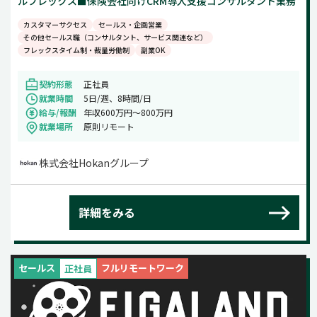
ルフレックス■保険会社向けCRM導入支援コンサルタント業務
カスタマーサクセス
セールス・企画営業
その他セールス職（コンサルタント、サービス関連など）
フレックスタイム制・裁量労働制
副業OK
契約形態
正社員
就業時間
5日/週、8時間/日
給与/報酬
年収600万円～800万円
就業場所
原則リモート
株式会社Hokanグループ
詳細をみる
セールス
フルリモートワーク
正社員