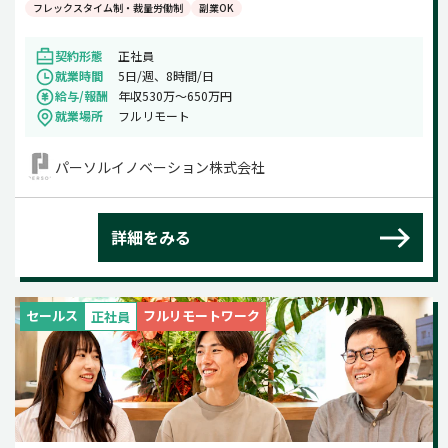
フレックスタイム制・裁量労働制
副業OK
契約形態
正社員
就業時間
5日/週、8時間/日
給与/報酬
年収530万～650万円
就業場所
フルリモート
パーソルイノベーション株式会社
詳細をみる
セールス
フルリモートワーク
正社員