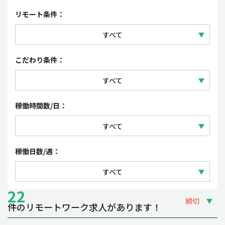
セールス
正社員
リモート条件：
コーポレート・事務
契約社員
すべて
パート・アルバイト
フルリモートワーク
こだわり条件：
派遣社員・紹介予定派遣
リモートワーク（一部出社）
すべて
業務委託
フレックスタイム制・裁量労働制
稼働時間数/日：
時短勤務OK
すべて
夜間・土日祝の稼働OK
1日 3~4時間
稼働日数/週：
副業OK
1日 5~6時間
すべて
1日 7~8時間
22
週1~2日
締切
件のリモートワーク求人があります！
週3~4日