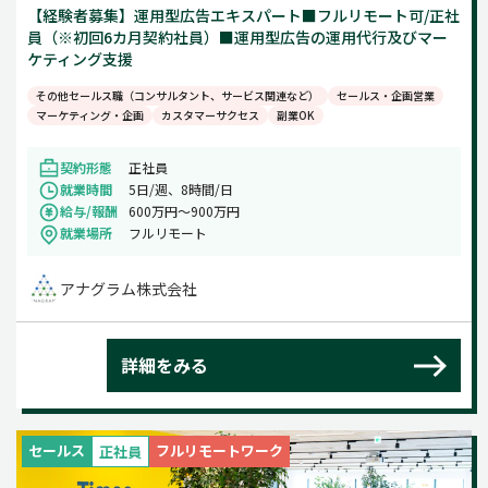
【経験者募集】運用型広告エキスパート■フルリモート可/正社
員（※初回6カ月契約社員）■運用型広告の運用代行及びマー
ケティング支援
その他セールス職（コンサルタント、サービス関連など）
セールス・企画営業
マーケティング・企画
カスタマーサクセス
副業OK
契約形態
正社員
就業時間
5日/週、8時間/日
給与/報酬
600万円〜900万円
就業場所
フルリモート
アナグラム株式会社
詳細をみる
セールス
フルリモートワーク
正社員